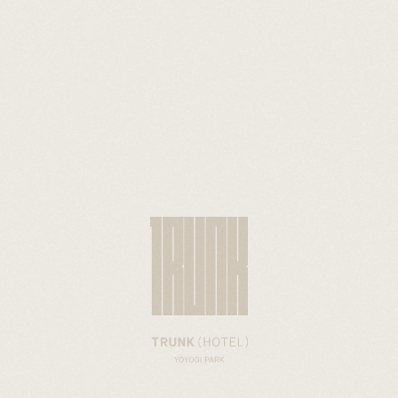
予約内容の確認・変更
泊数
室数
大人
0
子供
合計